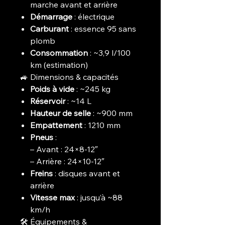
marche avant et arrière
Démarrage
: électrique
Carburant
: essence 95 sans
plomb
Consommation
: ~3,9 l/100
km (estimation)
🚙 Dimensions & capacités
Poids à vide
: ~245 kg
Réservoir
: ~14 L
Hauteur de selle
: ~900 mm
Empattement
: 1210 mm
Pneus
:
– Avant : 24×8-12″
– Arrière : 24×10-12″
Freins
: disques avant et
arrière
Vitesse max
: jusqu’à ~88
km/h
🛠️ Équipements &