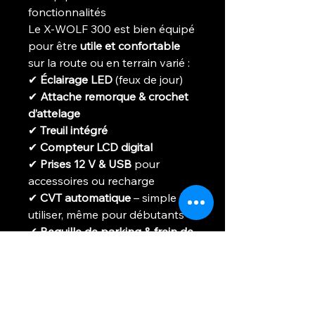
fonctionnalités
Le X-WOLF 300 est bien équipé
pour être
utile et confortable
sur la route ou en terrain varié :
✔
Éclairage LED
(feux de jour)
✔
Attache remorque & crochet
d’attelage
✔
Treuil intégré
✔
Compteur LCD digital
✔
Prises 12 V & USB
pour
accessoires ou recharge
✔
CVT automatique
– simple à
utiliser, même pour débutants
✔
Bequille de parking & frein de
stationnement
✔
Dosseret pour passager
✔
Porte-bagages avant et
arrière