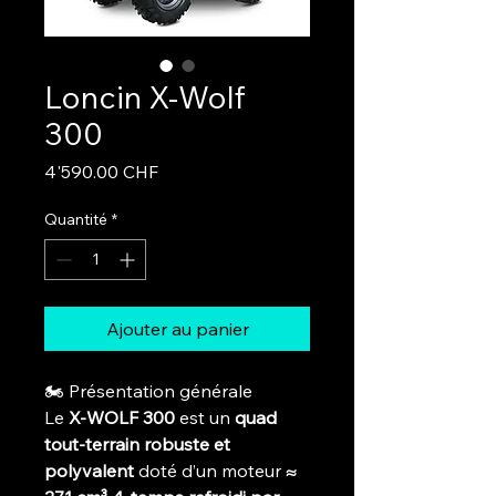
Loncin X-Wolf
300
Prix
4'590.00 CHF
Quantité
*
Ajouter au panier
🏍️ Présentation générale
Le
X-WOLF 300
est un
quad
tout-terrain robuste et
polyvalent
doté d’un moteur
≈