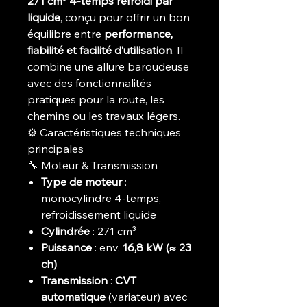
271 cm³ 4-temps refroidi par
liquide
, conçu pour offrir un bon
équilibre entre
performance,
fiabilité et facilité d’utilisation
. Il
combine une allure baroudeuse
avec des fonctionnalités
pratiques pour la route, les
chemins ou les travaux légers.
⚙️ Caractéristiques techniques
principales
🔧 Moteur & Transmission
Type de moteur
:
monocylindre 4-temps,
refroidissement liquide
Cylindrée
: 271 cm³
Puissance
: env.
16,8 kW (≈ 23
ch)
Transmission
:
CVT
automatique
(variateur) avec