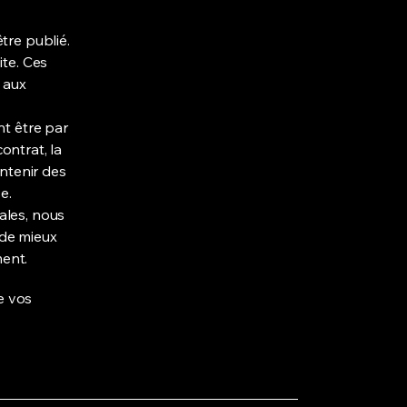
tre publié.
ite. Ces
 aux
nt être par
contrat, la
ontenir des
e.
ales, nous
 de mieux
ent.
e vos