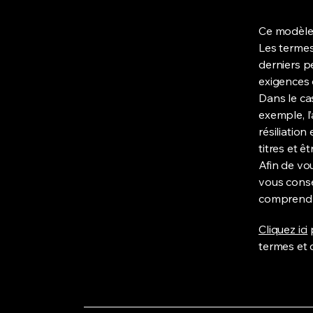
Ce modèle 
Les termes
derniers p
exigences 
Dans le ca
exemple, l’
résiliatio
titres et 
Afin de vo
vous conse
comprendre
Cliquez ici
p
termes et 